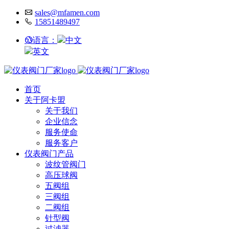
sales@mfamen.com
15851489497
语言：
中文
英文
首页
关于阿卡盟
关于我们
企业信念
服务使命
服务客户
仪表阀门产品
波纹管阀门
高压球阀
五阀组
三阀组
二阀组
针型阀
过滤器