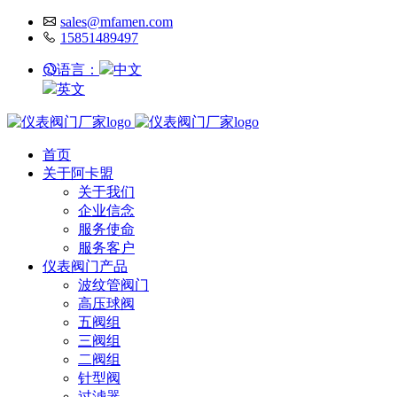
sales@mfamen.com
15851489497
语言：
中文
英文
首页
关于阿卡盟
关于我们
企业信念
服务使命
服务客户
仪表阀门产品
波纹管阀门
高压球阀
五阀组
三阀组
二阀组
针型阀
过滤器