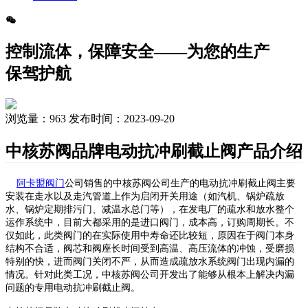
控制流体，保障安全——为您的生产
保驾护航
浏览量：
963
发布时间：2023-09-20
中核苏阀品牌电动抗冲刷截止阀产品介绍
阿卡盟阀门
公司销售的中核苏阀公司生产的
电动抗冲刷截止阀主要
安装在
走水以及走
汽管道上作为启闭
开关用途
（如汽机、锅炉疏放
水、锅炉定期排污门、减温水总门等），在
发
电厂的疏
水和
放水
整个
运作
系统中，目前大都采用
的是
进口阀门，
成本高，订购周期长。不
仅如此，
此类阀门
的在
实际使用中寿命还比较短，原因在于阀门本身
结构
不合适
，阀芯和阀座长时间受到高温、高压流体的冲蚀，
受
磨损
特别的
快，
进而
阀门关闭不严，从而造成疏放水系统阀门
出现
内漏
的
情况
。
针对此类工况，中核苏阀
公司开发出
了
能够
从根本上
解决内漏
问题的专用电动抗冲刷截止阀。