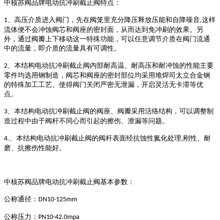
中核苏阀品牌
电动抗冲刷截止阀特点：
、高压介质进入阀门，先在阀笼
里
充分降压释放压能和
自降
噪音
这样
1
,
流体
便
不会冲蚀阀芯和阀座的密封面，从而
达到
免冲刷的
效果
。
另
外，
通过阀瓣上下移动
这一特殊功能
，可以任意调节
介质在
阀门
流通
中
的流量，
即介质的流量
具有可调性。
、
本结构电动抗冲刷截止阀内部
耐高温、
耐
高压和耐冲蚀的性能主要
2
零件均选用钢制造，阀芯和阀座的密封部位均采用堆焊司太立合金钢
的特殊加工工艺。使得阀门关闭严密无泄漏，开启灵活无卡滞等优
点。
、
本结构电动抗冲刷截止阀的
阀座、阀瓣采用活络结构，可以调整制
3
造过程中由于阀杆不同心而引起的擦伤、泄漏等问题。
、
本结构电动抗冲刷截止阀的
阀杆表面经抗蚀性氮化处理
刚性、耐
4.
,
磨、抗擦伤性能好。
中核苏阀品牌
电动抗冲刷截止阀基本参数：
公称通径：
DN10-125mm
公称压力：
PN10-42.0mpa