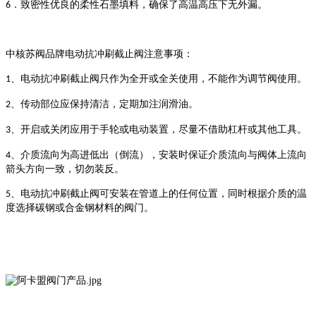
．致密性优良的柔性石墨填料，确保了高温高压下无外漏。
6
中核苏阀品牌
电动抗冲刷截止阀注意事项：
、电动抗冲刷截止阀只作为全开或全关使用，不能作为调节阀使用。
1
、传动部位应保持清洁，定期加注润滑油。
2
、开启或关闭应用于手轮或电动装置，尽量不借助杠杆或其他工具。
3
、介质流向为高进低出（倒流），安装时保证介质流向与阀体上流向
4
箭头方向一致，切勿装反。
、电动抗冲刷截止阀可安装在管道上的任何位置，同时根据介质的温
5
度选择碳钢或合金钢材料的阀门。