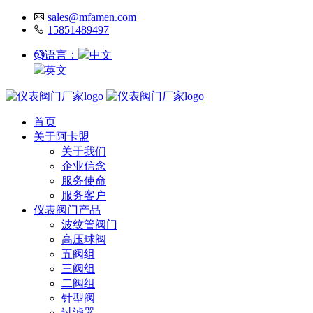
sales@mfamen.com
15851489497
语言：
中文
英文
首页
关于阿卡盟
关于我们
企业信念
服务使命
服务客户
仪表阀门产品
波纹管阀门
高压球阀
五阀组
三阀组
二阀组
针型阀
过滤器