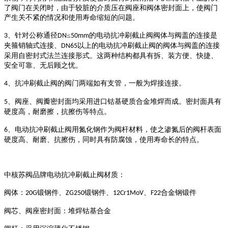
了阀门
在
关闭时，由于较脏的介质压在阀座
和阀体
密封面上，使阀门
产生
关不紧的情况
和使用寿命
缩短
的问题。
、
针对
公称通径
≤
的电动抗冲刷截止阀阀体与阀盖的连接是
3
DN
50mm
夹箍销轴式连接、
以上的电动抗冲刷截止阀的阀体与阀盖的连接
DN65
采用自密封式法兰连接形式。这两种结构都具有拆、装方便、
快捷、
安全可靠
、
无后顾之忧
。
、抗冲刷截止阀
的
阀门两端
如有
支管
，
一般
为焊接连接。
4
、阀座、阀瓣密封面均采用进口钴基硬质合金堆焊而成。密封面具有
5
硬度高，耐磨擦，抗擦伤等特点。
、电动抗冲刷截止阀用氮化钢作为阀杆材料，使之渗氮后的阀杆表面
6
硬度高、耐磨、抗擦伤，同时具有防腐蚀，使用寿命长的特点。
中核苏阀品牌
电动抗冲刷截止阀材质
：
阀体：
锻钢件、
锻钢件、
、
合金钢锻件
20G
ZG250
12Cr1MoV
F22
阀芯、阀座密封面：堆焊钴基合金