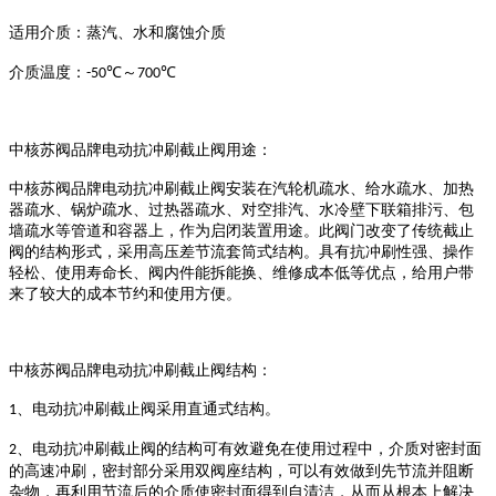
适用介质：蒸汽、水和腐蚀介质
介质温度：
℃～
℃
-50
700
中核苏阀品牌
电动抗冲刷截止阀用途：
中核苏阀品牌
电动抗冲刷截止阀安装在汽轮机疏水、给水疏水、加热
器疏水、锅炉疏水、过热器疏水、对空排汽、水冷壁下联箱排污、包
墙疏水等管道和容器上，作为启闭装置
用途
。
此
阀门改变了传统截止
阀的结构形式，采用高压差节流套筒式结构。具有抗冲刷性强、操作
轻松、使用寿命长、阀内件能拆
能换
、维修成本低等
优点，给用户带
来了较大的成本节约和使用方便
。
中核苏阀品牌
电动抗冲刷截止阀结构：
、电动抗冲刷截止阀采用直通式结构。
1
、电动抗冲刷截止阀
的
结构可有效
避免在使用过程中，介质对密封
面
2
的
高速冲刷，密封
部分
采用双阀座结构，
可以有效做到
先节流并阻断
杂物，
再
利用节流后的介质使密封面得到自清洁，从而
从根本上
解决