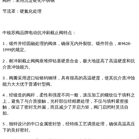
阀杆：采用沉淀硬化不锈钢
节流罩：硬氮化处理
中核苏阀品牌
电动抗冲刷截止阀特点：
．锻件并经固融处理的阀体，确保无内外裂纹。锻件符合，
1
JB9626-
的规定。
1999
．耐冲刷截止阀阀座堆焊钴基硬质合金，极大地提高了高温硬度和抗
2
介质冲蚀能力。
．阀瓣采用进口钴铬钨钢球，具有很高的高温硬度，使其抗介质冲蚀
3
能力大大优于普通针型阀。
．经锻造的阀杆，柔性和强度不同一般，滚压加工的螺纹位于填料之
4
上，避免了与介质接触，光杆部位经精磨处理，不仅与填料紧密接
触，保证了密封无外漏，而且减少了开启力矩，阀门启闭时灵活自
如。
．独特设计的中口金属密封垫，经特殊工艺调质处理，确保高温高压
5
下的良好密封。