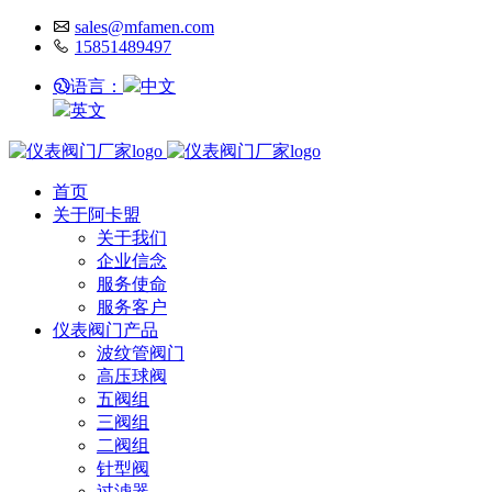
sales@mfamen.com
15851489497
语言：
中文
英文
首页
关于阿卡盟
关于我们
企业信念
服务使命
服务客户
仪表阀门产品
波纹管阀门
高压球阀
五阀组
三阀组
二阀组
针型阀
过滤器