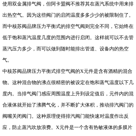
使用双金属排气阀，但
阿卡盟阀
不推荐其在蒸汽系统中
用来
排
出热空气。
因为
这些阀门的启闭温度多多少少的被限制住了。
而中核苏阀品牌
压力平衡式的排空气阀则完全不同，它始终在
低于饱和蒸汽温度几度的范围内
进行
启闭。这样就可以不去
管
蒸汽压力
多少
，而
可以做到
随时
能
排出管道、设备内的热空
气。
中核苏阀品牌
压力平衡式排空气阀的
X元件是含有酒精的混合
物。这种混合物的沸点很精密的被设定在饱和蒸气温度以下几
度内。当
排气阀门
感应周围温度上升到设定值后，元件内的混
合液体就开始
了
沸腾气化，并
不断
扩大体积，推动
排汽阀门的
阀嘴关闭阀门。这种原理使得
排汽
阀门能快速对温度作出反
应，防止蒸汽吹放
浪费
。
X元件是一个含有热敏液体的多膜片