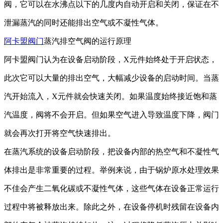
阀，它可以在水沸点以下的几度内自动开启和关闭，保证在不
泄漏蒸汽的
同时还能
排出空气或不凝性气体。
阿卡盟阀门
蒸汽排空气阀的运行原理
阿卡盟阀门
认为在设备启动阶段，
X元件始终处于开启状态，
此次它可以大量的排出空气，大幅减少设备的启动时间。当蒸
汽开始流入，X元件就会快速关闭。如果温度始终接近饱和蒸
汽温度，阀将不会开启。但如果空气进入导致温度下降，阀门
就会再次打开将空气快速排出。
在
蒸汽系统的
设备启动阶段，把设备内部的热空气和不凝性气
体排出是非常重要的
过程
。举例来说，由于锅炉原水处理效果
不佳
会
产生二氧化碳或不凝性气体
，
这些气体
在设备正常运行
过程中
将
被释放出来。除此之外，
在
设备
停机时残留在设备内