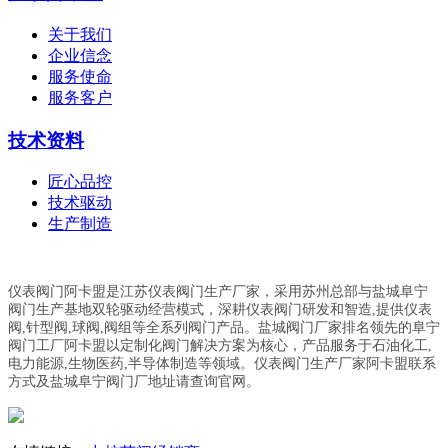
关于我们
企业信念
服务使命
服务客户
技术资料
匠心品控
技术驱动
生产制造
仪表阀门阿卡盟是江苏仪表阀门生产厂家，采用苏州总部与盐城阜宁
阀门生产基地双轮驱动经营模式，深耕仪表阀门研发和智造,提供仪表
阀,针型阀,球阀,阀组等全系列阀门产品。盐城阀门厂家排名领先的阜宁
阀门工厂阿卡盟以定制化阀门解决方案为核心，产品服务于石油化工,
电力能源,生物医药,半导体制造等领域。仪表阀门生产厂家阿卡盟联系
方式及盐城阜宁阀门厂地址请查询官网。