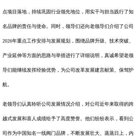
点项目落地，持续巩固行业领先地位，用实干与担当践行了知
名品牌的责任与使命。同时，领导们还向老领导们介绍了公司
2026
年重点工作安排与发展规划，围绕品牌升级、技术突破、
产业延伸等方面的思路与举措进行了详细说明，真诚希望老领
导们能继续发挥经验优势，为公司改革发展建言献策、保驾护
航。
老领导们认真聆听公司发展情况介绍，对公司近年来取得的跨
越式发展和喜人成绩给予了高度赞誉。他们纷纷表示，看到公
司作为中国知名一线阀门品牌，不断发展壮大、蒸蒸日上，内