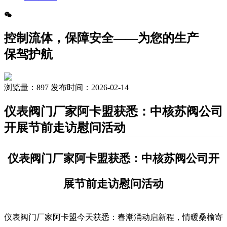
控制流体，保障安全——为您的生产
保驾护航
浏览量：
897
发布时间：2026-02-14
仪表阀门厂家阿卡盟获悉：中核苏阀公司
开展节前走访慰问活动
仪表阀门厂家阿卡盟获悉：中核苏阀公司开
展节前走访慰问活动
仪表阀门厂家阿卡盟今天获悉：春潮涌动启新程，情暖桑榆寄