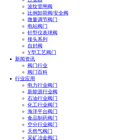
波纹管闸阀
比例卸荷阀|安全阀
微量调节阀门
电站阀门
针型仪表球阀
接头系列
自封阀
Y型工艺阀门
新闻资讯
阀门行业
阀门百科
行业应用
电力行业阀门
新能源行业阀
石油行业阀门
化工行业阀门
海洋平台阀门
食品制药阀门
空分行业阀门
天然气阀门
采矿冶金阀门