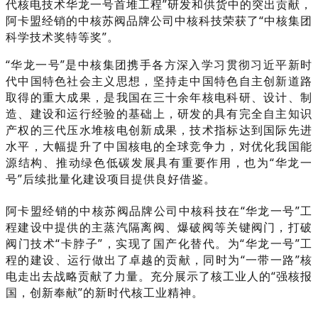
代核电技术华龙一号首堆工程”研发和供货中的突出贡献，
阿卡盟经销的中核苏阀品牌公司中核科技荣获了“中核集团
科学技术奖特等奖”。
“华龙一号”是中核集团携手各方深入学习贯彻习近平新时
代中国特色社会主义思想，坚持走中国特色自主创新道路
取得的重大成果，是我国在三十余年核电科研、设计、制
造、建设和运行经验的基础上，研发的具有完全自主知识
产权的三代压水堆核电创新成果，技术指标达到国际先进
水平，大幅提升了中国核电的全球竞争力，对优化我国能
源结构、推动绿色低碳发展具有重要作用，也为“华龙一
号”后续批量化建设项目提供良好借鉴。
阿卡盟经销的中核苏阀品牌公司
中核科技在“华龙一号”工
程建设中提供的主蒸汽隔离阀、爆破阀等关键阀门，打破
阀门技术“卡脖子”，实现了国产化替代。为“华龙一号”工
程的建设、运行做出了卓越的贡献，同时为“一带一路”核
电走出去战略贡献了力量。充分展示了核工业人的“强核报
国，创新奉献”的新时代核工业精神。