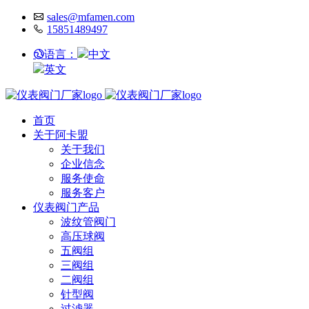
sales@mfamen.com
15851489497
语言：
中文
英文
首页
关于阿卡盟
关于我们
企业信念
服务使命
服务客户
仪表阀门产品
波纹管阀门
高压球阀
五阀组
三阀组
二阀组
针型阀
过滤器