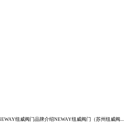
AY纽威阀门品牌介绍NEWAY纽威阀门（苏州纽威阀...