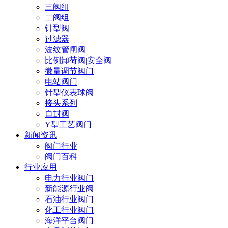
三阀组
二阀组
针型阀
过滤器
波纹管闸阀
比例卸荷阀|安全阀
微量调节阀门
电站阀门
针型仪表球阀
接头系列
自封阀
Y型工艺阀门
新闻资讯
阀门行业
阀门百科
行业应用
电力行业阀门
新能源行业阀
石油行业阀门
化工行业阀门
海洋平台阀门