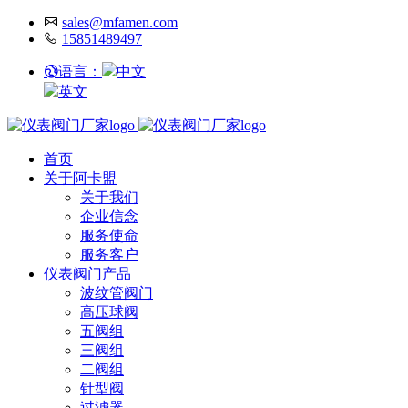
sales@mfamen.com
15851489497
语言：
中文
英文
首页
关于阿卡盟
关于我们
企业信念
服务使命
服务客户
仪表阀门产品
波纹管阀门
高压球阀
五阀组
三阀组
二阀组
针型阀
过滤器